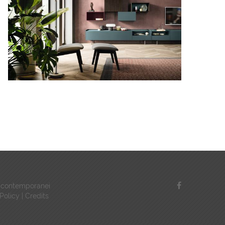
li contemporanei
Policy
|
Credits