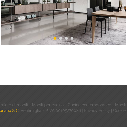
1
2
3
4
rnitore di mobili - Mobili per cucina - Cucine contemporanee - Mobi
oriano & C.
Ventimiglia - P.IVA 00105270086 |
Privacy Policy
|
Cookie 