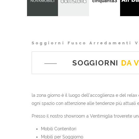
Soggiorni Fusco Arredamenti V
SOGGIORNI
DA 
la zona giorno è il luogo dell’accoglienza e del rela
ogni spazio con attenzione alle tendenze più attuali e
Presso il nostro showroom a Ventimiglia troverete una
Mobili Contenitori
Mobili per Soggiorno