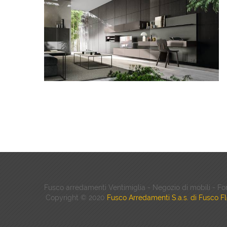
Fusco arredamenti Ventimiglia - Negozio di mobili - Fo
Copyright © 2020
Fusco Arredamenti S.a.s. di Fusco Fl