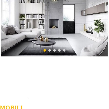
1
2
3
4
5
MOBILI