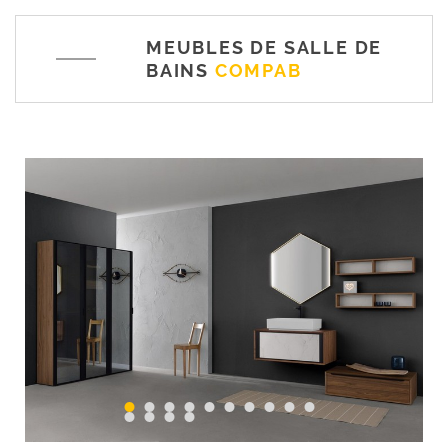
MEUBLES DE SALLE DE
BAINS
COMPAB
1
2
3
4
5
6
7
8
9
10
11
12
13
14