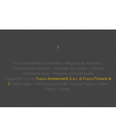
Fusco arredamenti Vintimille - Magasin de meubles -
Fornisseur de meubles - Meubles de cuisine - Cuisines
contemporaines - Meubles contemporains
Copyright © 2020
Fusco Arredamenti S.a.s. di Fusco Floriano &
C.
Ventimiglia - P.IVA 00105270086 |
Privacy Policy
|
Cookie
Policy
|
Credits