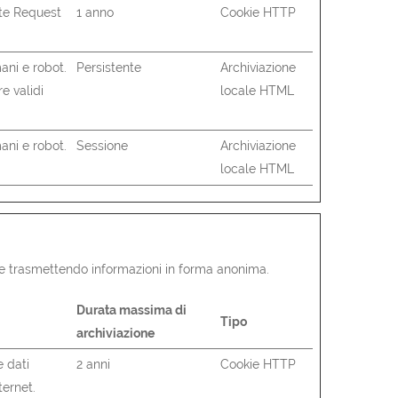
ite Request
1 anno
Cookie HTTP
ani e robot.
Persistente
Archiviazione
re validi
locale HTML
ani e robot.
Sessione
Archiviazione
locale HTML
ndo e trasmettendo informazioni in forma anonima.
Durata massima di
Tipo
archiviazione
e dati
2 anni
Cookie HTTP
nternet.