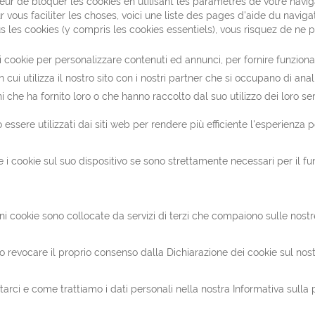
sateur de bloquer les cookies en utilisant les paramètres de votre navi
r vous faciliter les choses, voici une liste des pages d'aide du naviga
 les cookies (y compris les cookies essentiels), vous risquez de ne p
 i cookie per personalizzare contenuti ed annunci, per fornire funzionali
cui utilizza il nostro sito con i nostri partner che si occupano di anali
che ha fornito loro o che hanno raccolto dal suo utilizzo dei loro serv
 essere utilizzati dai siti web per rendere più efficiente l'esperienza p
ookie sul suo dispositivo se sono strettamente necessari per il funzio
lcuni cookie sono collocate da servizi di terzi che compaiono sulle nost
o revocare il proprio consenso dalla Dichiarazione dei cookie sul nos
rci e come trattiamo i dati personali nella nostra Informativa sulla 