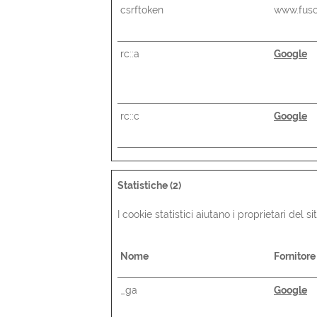
csrftoken
www.fusc
rc::a
Google
rc::c
Google
Statistiche (2)
I cookie statistici aiutano i proprietari del
Nome
Fornitore
_ga
Google