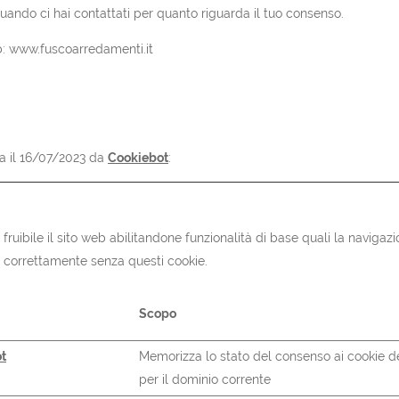
quando ci hai contattati per quanto riguarda il tuo consenso.
eb: www.fuscoarredamenti.it
ta il 16/07/2023 da
Cookiebot
:
fruibile il sito web abilitandone funzionalità di base quali la navigaz
re correttamente senza questi cookie.
Scopo
t
Memorizza lo stato del consenso ai cookie de
per il dominio corrente