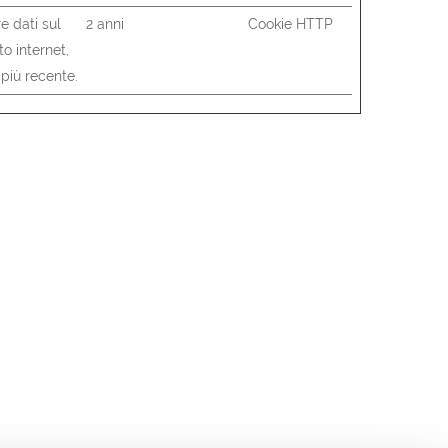
e dati sul
2 anni
Cookie HTTP
to internet,
a più recente.