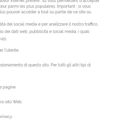
gateur Internet préféré ; ils vous permettent d'accepter
teur parmi les plus populaires. Important : si vous
lus pouvoir accéder à tout ou partie de ce site ou
tà dei social media e per analizzare il nostro traffico.
si dei dati web, pubblicità e social media, i quali
izi.
er l'utente.
namento di questo sito. Per tutti gli altri tipi di
re pagine.
tro sito Web.
privacy.